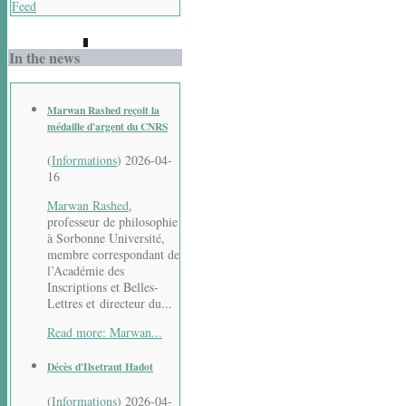
Feed
In the news
Marwan Rashed reçoit la
médaille d'argent du CNRS
(
Informations
)
2026-04-
16
Marwan Rashed
,
professeur de philosophie
à Sorbonne Université,
membre correspondant de
l’Académie des
Inscriptions et Belles-
Lettres et directeur du...
Read more: Marwan...
Décès d'Ilsetraut Hadot
(
Informations
)
2026-04-