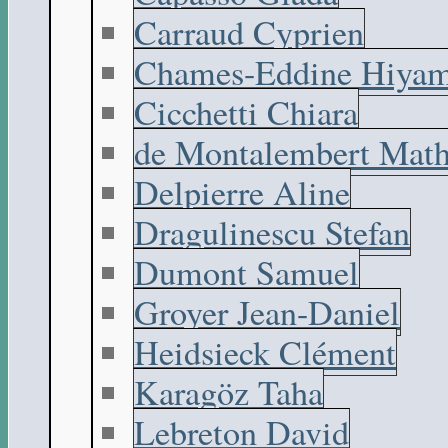
Carraud Cyprien
Chames-Eddine Hiyam
Cicchetti Chiara
de Montalembert Math
Delpierre Aline
Dragulinescu Stefan
Dumont Samuel
Groyer Jean-Daniel
Heidsieck Clément
Karagöz Taha
Lebreton David