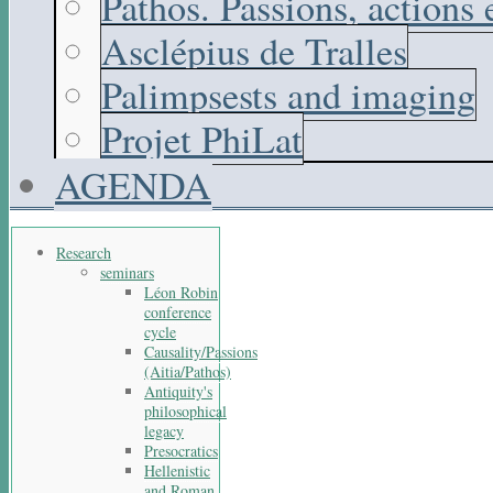
Pathos. Passions, actions
Asclépius de Tralles
Palimpsests and imaging
Projet PhiLat
AGENDA
Research
seminars
Léon Robin
conference
cycle
Causality/Passions
(Aitia/Pathos)
Antiquity's
philosophical
legacy
Presocratics
Hellenistic
and Roman