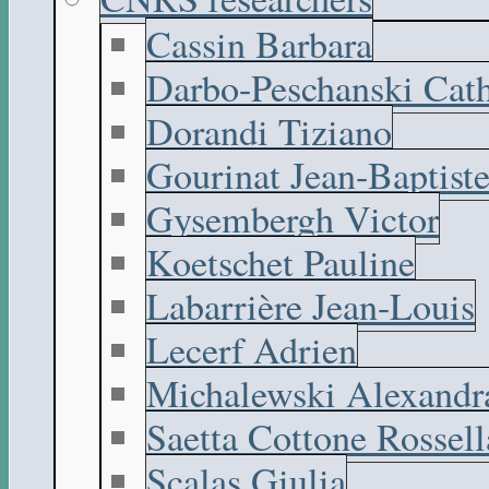
Cassin Barbara
Darbo-Peschanski Cath
Dorandi Tiziano
Gourinat Jean-Baptist
Gysembergh Victor
Koetschet Pauline
Labarrière Jean-Louis
Lecerf Adrien
Michalewski Alexandr
Saetta Cottone Rossell
Scalas Giulia