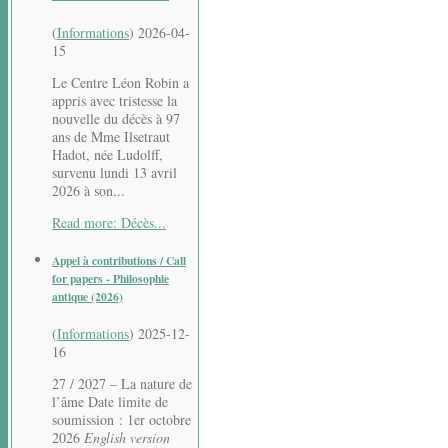
(
Informations
)
2026-04-
15
Le Centre Léon Robin a
appris avec tristesse la
nouvelle du décès à 97
ans de Mme Ilsetraut
Hadot, née Ludolff,
survenu lundi 13 avril
2026 à son...
Read more: Décès...
Appel à contributions / Call
for papers - Philosophie
antique (2026)
(
Informations
)
2025-12-
16
27 / 2027 – La nature de
l’âme Date limite de
soumission : 1er octobre
2026
English version