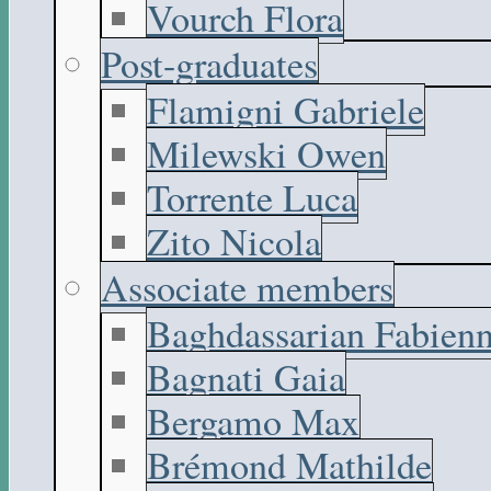
Vourch Flora
Post-graduates
Flamigni Gabriele
Milewski Owen
Torrente Luca
Zito Nicola
Associate members
Baghdassarian Fabien
Bagnati Gaia
Bergamo Max
Brémond Mathilde