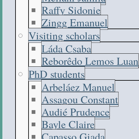
Raffy Sidonie
Zingg Emanuel
Visiting scholars
Láda Csaba
Reborêdo Lemos Luan
PhD students
Arbeláez Manuel
Assagou Constant
Audié Prudence
Bayle Claire
Capasso Giada