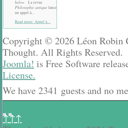
below
La revue
Philosophie antique
lance
un appel à...
Read more: Appel à...
Copyright © 2026 Léon Robin Ce
Thought. All Rights Reserved.
Joomla!
is Free Software releas
License.
We have 2341 guests and no me
↑↑↑