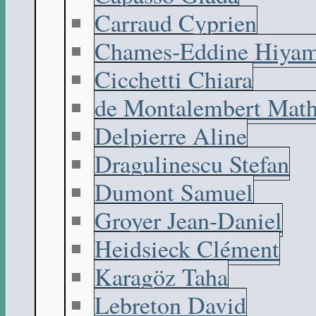
Carraud Cyprien
Chames-Eddine Hiyam
Cicchetti Chiara
de Montalembert Math
Delpierre Aline
Dragulinescu Stefan
Dumont Samuel
Groyer Jean-Daniel
Heidsieck Clément
Karagöz Taha
Lebreton David