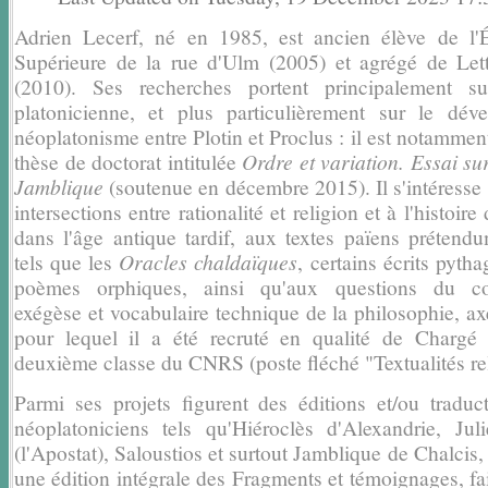
Adrien Lecerf, né en 1985, est ancien élève de l'
Supérieure de la rue d'Ulm (2005) et agrégé de Lett
(2010). Ses recherches portent principalement sur
platonicienne, et plus particulièrement sur le dé
néoplatonisme entre Plotin et Proclus : il est notamment
thèse de doctorat intitulée
Ordre et variation. Essai su
Jamblique
(soutenue en décembre 2015). Il s'intéress
intersections entre rationalité et religion et à l'histoire
dans l'âge antique tardif, aux textes païens prétend
tels que les
Oracles chaldaïques
, certains écrits pytha
poèmes orphiques, ainsi qu'aux questions du c
exégèse et vocabulaire technique de la philosophie, a
pour lequel il a été recruté en qualité de Chargé
deuxième classe du CNRS (poste fléché "Textualités rel
Parmi ses projets figurent des éditions et/ou traduc
néoplatoniciens tels qu'Hiéroclès d'Alexandrie, Jul
(l'Apostat), Saloustios et surtout Jamblique de Chalcis,
une édition intégrale des Fragments et témoignages, fai