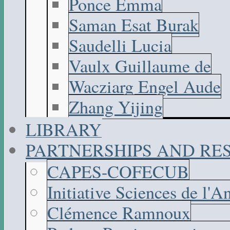
Ponce Emma
Saman Esat Burak
Saudelli Lucia
Vaulx Guillaume de
Wacziarg Engel Aude
Zhang Yijing
LIBRARY
PARTNERSHIPS AND R
CAPES-COFECUB
Initiative Sciences de l'A
Clémence Ramnoux