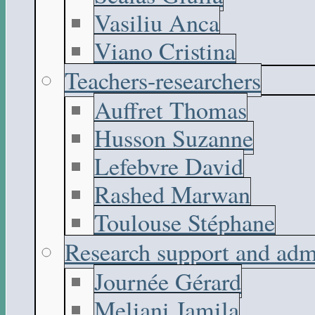
Vasiliu Anca
Viano Cristina
Teachers-researchers
Auffret Thomas
Husson Suzanne
Lefebvre David
Rashed Marwan
Toulouse Stéphane
Research support and adm
Journée Gérard
Meliani Jamila