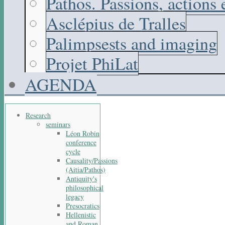
Pathos. Passions, actions
Asclépius de Tralles
Palimpsests and imaging
Projet PhiLat
AGENDA
Research
seminars
Léon Robin
conference
cycle
Causality/Passions
(Aitia/Pathos)
Antiquity's
philosophical
legacy
Presocratics
Hellenistic
and Roman