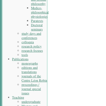
philosophy
Medico-
philosophical
physiologies
Paratexts
Doctoral
seminars
study days and
conferences
colloquia
research policy
research focuses
tools
Publications
monographs
editions and
translations
journals of the
Centre Léon Robin
proceedings /
journal special
issues
Teaching
undergraduate
Masters and