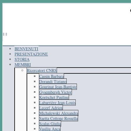
BENVENUTI
PRESENTAZIONE
STORIA
MEMBRI
Ricercatori CNRS
Cassin Barbara
Dorandi Tiziano
Gourinat Jean-Baptiste
Gysembergh Victor
Koetschet Pauline
Labarrière Jean-Louis
Lecerf Adrien
Michalewski Alexandra
Saetta Cottone Rossella
Scalas Giulia
Vasiliu Anca