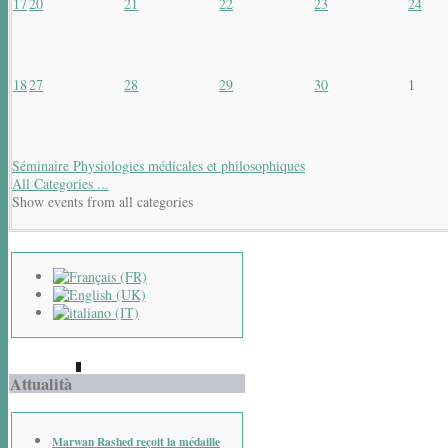
17
20
21
22
23
24
18
27
28
29
30
1
Séminaire Physiologies médicales et philosophiques
All Categories ...
Show events from all categories
Attualità
Marwan Rashed reçoit la médaille