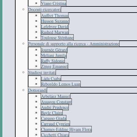
Viano Cristina
Docenti-ricercatori
Auffret Thomas
Husson Suzanne
Lefebvre David
Rashed Marwan
Toulouse Stéphane
Personale di supporto alla ricerca - Amministrazione
Journée Gérard
Meliani Jamila
Raffy Sidonie
Zingg Emanuel
Studiosi invitati
Láda Csaba
Reborêdo Lemos Luan
Dottorandi
Arbeláez Manuel
Assagou Constant
Audié Prudence
Bayle Claire
Capasso Giada
Carraud Cyprien
Chames-Eddine Hiyam Flora
Cicchetti Chiara