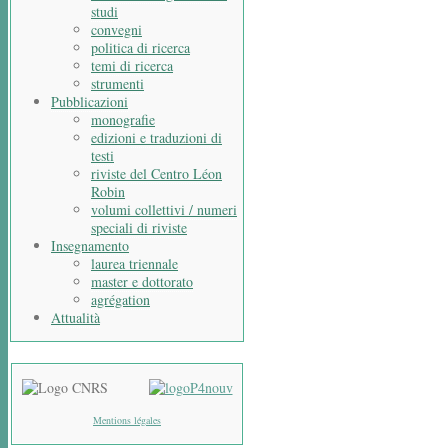
studi
convegni
politica di ricerca
temi di ricerca
strumenti
Pubblicazioni
monografie
edizioni e traduzioni di
testi
riviste del Centro Léon
Robin
volumi collettivi / numeri
speciali di riviste
Insegnamento
laurea triennale
master e dottorato
agrégation
Attualità
Mentions légales