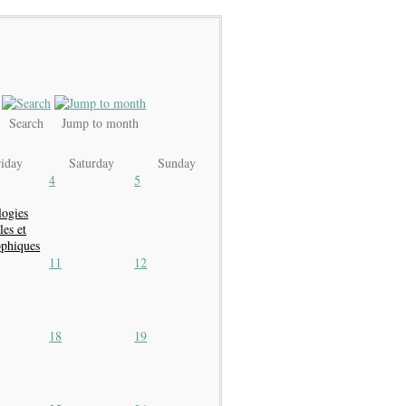
Search
Jump to month
riday
Saturday
Sunday
4
5
logies
les et
ophiques
11
12
18
19