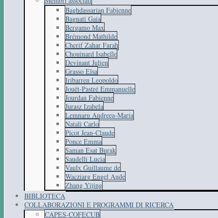
Membri associati
Baghdassarian Fabienne
Bagnati Gaia
Bergamo Max
Brémond Mathilde
Cherif Zahar Farah
Chouinard Isabelle
Devinant Julien
Grasso Elsa
Iribarren Leopoldo
Jouët-Pastré Emmanuelle
Jourdan Fabienne
Jurasz Izabela
Lemnaru Andreea-Maria
Natali Carlo
Picot Jean-Claude
Ponce Emma
Saman Esat Burak
Saudelli Lucia
Vaulx Guillaume de
Wacziarg Engel Aude
Zhang Yijing
BIBLIOTECA
COLLABORAZIONI E PROGRAMMI DI RICERCA
CAPES-COFECUB