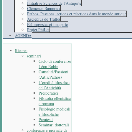
Initiative Sciences de l'Antiquité
Clémence Ramnoux
Pathos. Passions, actions et réactions dans le monde antique
Asclépius de Tralles
Palimpsestes et imagerie
Projet PhiLat
AGENDA
Ricerca
seminari
Ciclo di conferenze
Léon Robin
Causalità/Passioni
(Aitia/Pathos)
L’eredità filosofica
dell’Antichità
Presocratici
Filosofia ellenistica
e romana
Fisiologie medicali
e filosofiche
Paratesti
Seminari dottorali
conferenze e giornate di