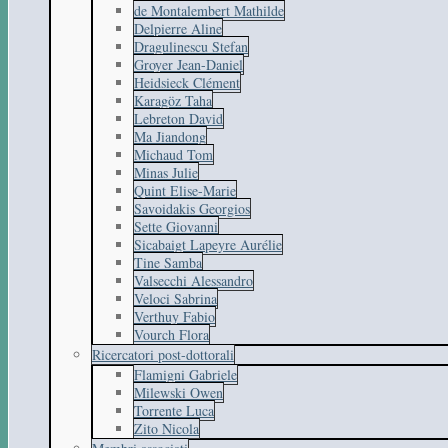
de Montalembert Mathilde
Delpierre Aline
Dragulinescu Stefan
Groyer Jean-Daniel
Heidsieck Clément
Karagöz Taha
Lebreton David
Ma Jiandong
Michaud Tom
Minas Julie
Quint Elise-Marie
Savoidakis Georgios
Sette Giovanni
Sicabaigt Lapeyre Aurélie
Tine Samba
Valsecchi Alessandro
Veloci Sabrina
Verthuy Fabio
Vourch Flora
Ricercatori post-dottorali
Flamigni Gabriele
Milewski Owen
Torrente Luca
Zito Nicola