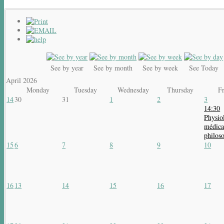
See by year
See by month
See by week
See Today
April 2026
Monday
Tuesday
Wednesday
Thursday
F
14
30
31
1
2
3
14:30
Physio
médica
philos
15
6
7
8
9
10
16
13
14
15
16
17