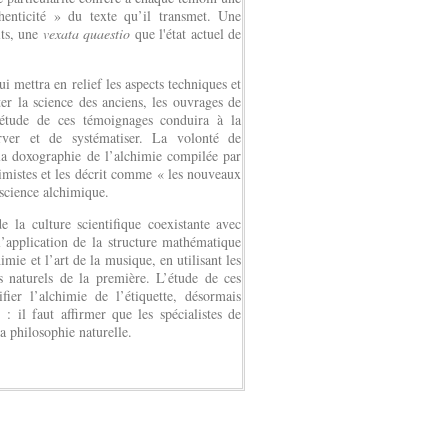
henticité » du texte qu’il transmet. Une
its, une
vexata quaestio
que l'état actuel de
 mettra en relief les aspects techniques et
er la science des anciens, les ouvrages de
’étude de ces témoignages conduira à la
erver et de systématiser. La volonté de
 la doxographie de l’alchimie compilée par
imistes et les décrit comme « les nouveaux
 science alchimique.
la culture scientifique coexistante avec
’application de la structure mathématique
mie et l’art de la musique, en utilisant les
 naturels de la première. L’étude de ces
fier l’alchimie de l’étiquette, désormais
: il faut affirmer que les spécialistes de
a philosophie naturelle.