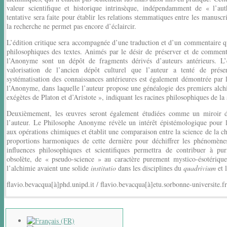
valeur scientifique et historique intrinsèque, indépendamment de « l’aut
tentative sera faite pour établir les relations stemmatiques entre les manuscr
la recherche ne permet pas encore d’éclaircir.
L’édition critique sera accompagnée d’une traduction et d’un commentaire qui
philosophiques des textes. Animés par le désir de préserver et de comment
l’Anonyme sont un dépôt de fragments dérivés d’auteurs antérieurs. L
valorisation de l’ancien dépôt culturel que l’auteur a tenté de prés
systématisation des connaissances antérieures est également démontrée par
l’Anonyme, dans laquelle l’auteur propose une généalogie des premiers alch
exégètes de Platon et d’Aristote », indiquant les racines philosophiques de la
Deuxièmement, les œuvres seront également étudiées comme un miroir de 
l’auteur. Le Philosophe Anonyme révèle un intérêt épistémologique pour l
aux opérations chimiques et établit une comparaison entre la science de la chi
proportions harmoniques de cette dernière pour déchiffrer les phénomènes
influences philosophiques et scientifiques permettra de contribuer à puri
obsolète, de « pseudo-science » au caractère purement mystico-ésotérique 
l’alchimie avaient une solide
institutio
dans les disciplines du
quadrivium
et l
flavio.bevacqua[à]phd.unipd.it / flavio.bevacqua[à]etu.sorbonne-universite.fr