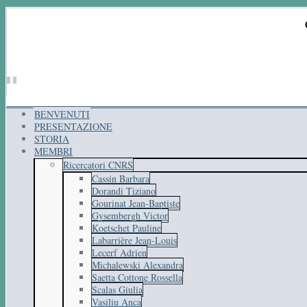
BENVENUTI
PRESENTAZIONE
STORIA
MEMBRI
Ricercatori CNRS
Cassin Barbara
Dorandi Tiziano
Gourinat Jean-Baptiste
Gysembergh Victor
Koetschet Pauline
Labarrière Jean-Louis
Lecerf Adrien
Michalewski Alexandra
Saetta Cottone Rossella
Scalas Giulia
Vasiliu Anca