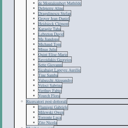
de Montalembert Mathilde
Delpierre Aline
Dragulinescu Stefan
Groyer Jean-Daniel
Heidsieck Clément
Karagöz Taha
Lebreton David
Ma Jiandong
Michaud Tom
Minas Julie
Quint Elise-Marie
Savoidakis Georgios
Sette Giovanni
Sicabaigt Lapeyre Aurélie
Tine Samba
Valsecchi Alessandro
Veloci Sabrina
Verthuy Fabio
Vourch Flora
Ricercatori post-dottorali
Flamigni Gabriele
Milewski Owen
Torrente Luca
Zito Nicola