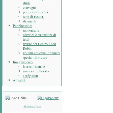
studi
convegni
politica di ricerca
temi di ricerca
strumenti
Pubblicazioni
monografie
edizioni e traduzioni di
testi
riviste del Centro Léon
Robin
volumi collettivi / numeri
speciali di riviste
Insegnamento
laurea triennale
master e dottorato
agrégation
Attualità
Mentions légales