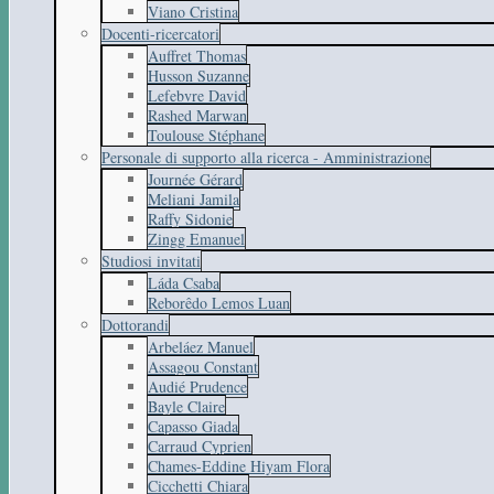
Viano Cristina
Docenti-ricercatori
Auffret Thomas
Husson Suzanne
Lefebvre David
Rashed Marwan
Toulouse Stéphane
Personale di supporto alla ricerca - Amministrazione
Journée Gérard
Meliani Jamila
Raffy Sidonie
Zingg Emanuel
Studiosi invitati
Láda Csaba
Reborêdo Lemos Luan
Dottorandi
Arbeláez Manuel
Assagou Constant
Audié Prudence
Bayle Claire
Capasso Giada
Carraud Cyprien
Chames-Eddine Hiyam Flora
Cicchetti Chiara