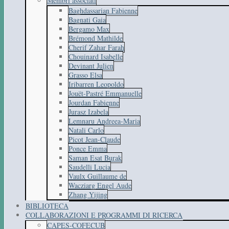
Membri associati
Baghdassarian Fabienne
Bagnati Gaia
Bergamo Max
Brémond Mathilde
Cherif Zahar Farah
Chouinard Isabelle
Devinant Julien
Grasso Elsa
Iribarren Leopoldo
Jouët-Pastré Emmanuelle
Jourdan Fabienne
Jurasz Izabela
Lemnaru Andreea-Maria
Natali Carlo
Picot Jean-Claude
Ponce Emma
Saman Esat Burak
Saudelli Lucia
Vaulx Guillaume de
Wacziarg Engel Aude
Zhang Yijing
BIBLIOTECA
COLLABORAZIONI E PROGRAMMI DI RICERCA
CAPES-COFECUB