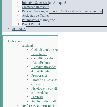
Initiative Sciences de l'Antiquité
Clémence Ramnoux
Pathos. Passions, actions et réactions dans le monde antique
Asclépius de Tralles
Palimpsestes et imagerie
Projet PhiLat
AGENDA
Ricerca
seminari
Ciclo di conferenze
Léon Robin
Causalità/Passioni
(Aitia/Pathos)
L’eredità filosofica
dell’Antichità
Presocratici
Filosofia ellenistica
e romana
Fisiologie medicali
e filosofiche
Paratesti
Seminari dottorali
conferenze e giornate di