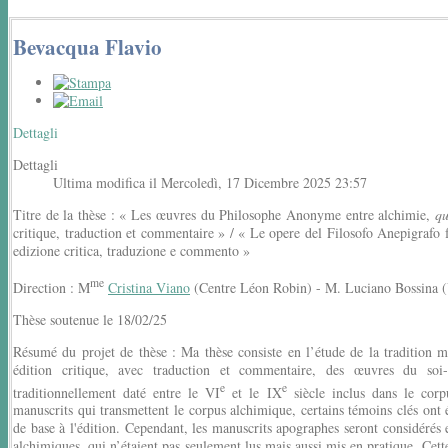
Bevacqua Flavio
Dettagli
Dettagli
Ultima modifica il Mercoledì, 17 Dicembre 2025 23:57
Titre de la thèse : « Les œuvres du Philosophe Anonyme entre alchimie,
qu
critique, traduction et commentaire » / « Le opere del Filosofo Anepigrafo fr
edizione critica, traduzione e commento »
me
Direction : M
Cristina Viano
(Centre Léon Robin) - M. Luciano Bossina (U
Thèse soutenue le 18/02/25
Résumé du projet de thèse : Ma thèse consiste en l’étude de la tradition m
édition critique, avec traduction et commentaire, des œuvres du so
e
e
traditionnellement daté entre le VI
et le IX
siècle inclus dans le cor
manuscrits qui transmettent le corpus alchimique, certains témoins clés ont é
de base à l'édition. Cependant, les manuscrits apographes seront considérés e
alchimiques, qui n’étaient pas seulement lus mais aussi mis en pratique. Cett