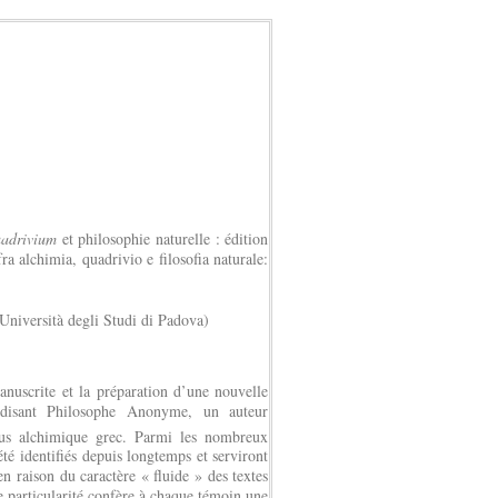
adrivium
et philosophie naturelle : édition
a alchimia, quadrivio e filosofia naturale:
niversità degli Studi di Padova)
anuscrite et la préparation d’une nouvelle
i-disant Philosophe Anonyme, un auteur
pus alchimique grec. Parmi les nombreux
té identifiés depuis longtemps et serviront
n raison du caractère « fluide » des textes
e particularité confère à chaque témoin une