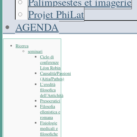
Palimpsestes et imagerie
Projet PhiLat
AGENDA
Ricerca
seminari
Ciclo di
conferenze
Léon Robin
Causalità/Passioni
(Aitia/Pathos)
L’eredità
filosofica
dell’Antichità
Presocratici
Filosofia
ellenistica e
romana
Fisiologie
medicali e
filosofiche