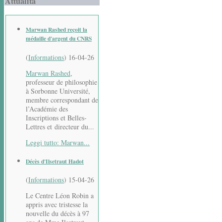
Attualità
Marwan Rashed reçoit la
médaille d'argent du CNRS
(
Informations
)
16-04-26
Marwan Rashed
,
professeur de philosophie
à Sorbonne Université,
membre correspondant de
l’Académie des
Inscriptions et Belles-
Lettres et directeur du...
Leggi tutto: Marwan...
Décès d'Ilsetraut Hadot
(
Informations
)
15-04-26
Le Centre Léon Robin a
appris avec tristesse la
nouvelle du décès à 97