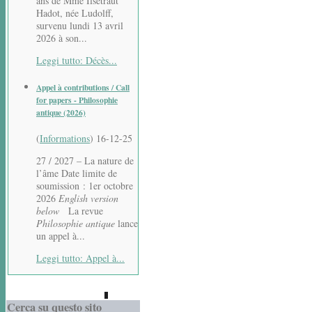
ans de Mme Ilsetraut
Hadot, née Ludolff,
survenu lundi 13 avril
2026 à son...
Leggi tutto: Décès...
Appel à contributions / Call
for papers - Philosophie
antique (2026)
(
Informations
)
16-12-25
27 / 2027 – La nature de
l’âme Date limite de
soumission : 1er octobre
2026
English version
below
La revue
Philosophie antique
lance
un appel à...
Leggi tutto: Appel à...
Cerca su questo sito