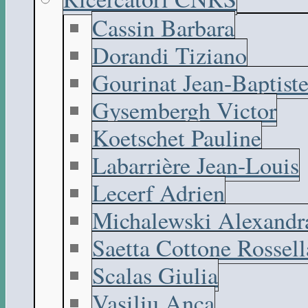
Cassin Barbara
Dorandi Tiziano
Gourinat Jean-Baptist
Gysembergh Victor
Koetschet Pauline
Labarrière Jean-Louis
Lecerf Adrien
Michalewski Alexandr
Saetta Cottone Rossell
Scalas Giulia
Vasiliu Anca