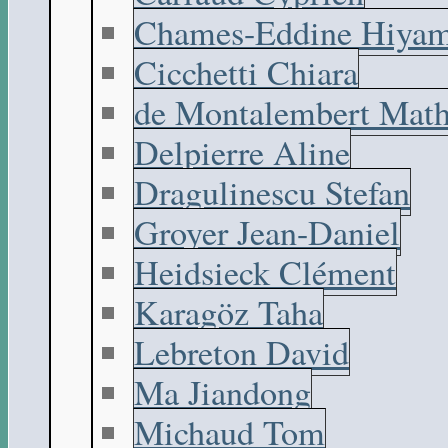
Chames-Eddine Hiyam
Cicchetti Chiara
de Montalembert Math
Delpierre Aline
Dragulinescu Stefan
Groyer Jean-Daniel
Heidsieck Clément
Karagöz Taha
Lebreton David
Ma Jiandong
Michaud Tom