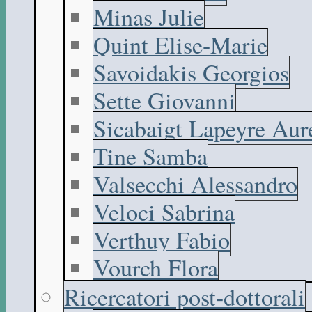
Minas Julie
Quint Elise-Marie
Savoidakis Georgios
Sette Giovanni
Sicabaigt Lapeyre Aur
Tine Samba
Valsecchi Alessandro
Veloci Sabrina
Verthuy Fabio
Vourch Flora
Ricercatori post-dottorali