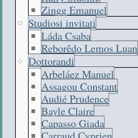
Zingg Emanuel
Studiosi invitati
Láda Csaba
Reborêdo Lemos Luan
Dottorandi
Arbeláez Manuel
Assagou Constant
Audié Prudence
Bayle Claire
Capasso Giada
Carraud Cyprien