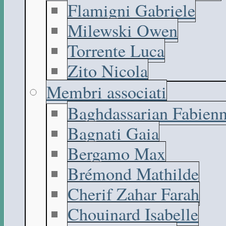
Flamigni Gabriele
Milewski Owen
Torrente Luca
Zito Nicola
Membri associati
Baghdassarian Fabien
Bagnati Gaia
Bergamo Max
Brémond Mathilde
Cherif Zahar Farah
Chouinard Isabelle