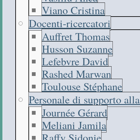
Viano Cristina
Docenti-ricercatori
Auffret Thomas
Husson Suzanne
Lefebvre David
Rashed Marwan
Toulouse Stéphane
Personale di supporto all
Journée Gérard
Meliani Jamila
Raffy Sidonie