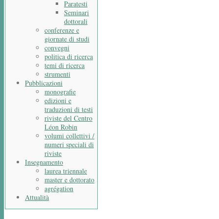
Paratesti
Seminari
dottorali
conferenze e
giornate di studi
convegni
politica di ricerca
temi di ricerca
strumenti
Pubblicazioni
monografie
edizioni e
traduzioni di testi
riviste del Centro
Léon Robin
volumi collettivi /
numeri speciali di
riviste
Insegnamento
laurea triennale
master e dottorato
agrégation
Attualità