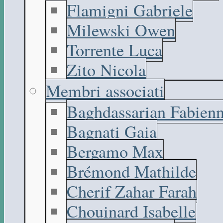
Flamigni Gabriele
Milewski Owen
Torrente Luca
Zito Nicola
Membri associati
Baghdassarian Fabien
Bagnati Gaia
Bergamo Max
Brémond Mathilde
Cherif Zahar Farah
Chouinard Isabelle