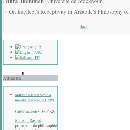
Miira Tuominen
(Université de Stockholm) :
« On Intellect’s Receptivity in Aristotle’s Philosophy o
Back
Attualità
Marwan Rashed reçoit la
médaille d'argent du CNRS
(
Informations
)
16-04-26
Marwan Rashed
,
professeur de philosophie