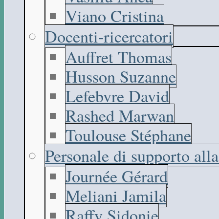
Viano Cristina
Docenti-ricercatori
Auffret Thomas
Husson Suzanne
Lefebvre David
Rashed Marwan
Toulouse Stéphane
Personale di supporto all
Journée Gérard
Meliani Jamila
Raffy Sidonie