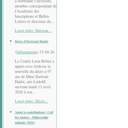
à Sorbonne Université,
membre correspondant de
l’Académie des
Inscriptions et Belles-
Lettres et directeur du...
Leggi tutto: Marwan...
Décès d'Ilsetraut Hadot
(
Informations
)
15-04-26
Le Centre Léon Robin a
appris avec tristesse la
nouvelle du décès à 97
ans de Mme Ilsetraut
Hadot, née Ludolff,
survenu lundi 13 avril
2026 à son...
Leggi tutto: Décès...
Appel à contributions / Call
for papers - Philosophie
antique (2026)