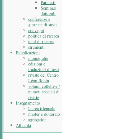
Paratesti
Seminari
dottorali
conferenze e
giornate di studi
convegni
politica di ricerca
temi di ricerca
strumenti
Pubblicazioni
monografie
edizioni e
traduzioni di testi
riviste del Centro
Léon Robin
volumi collettivi /
numeri speciali di
riviste
Insegnamento
laurea triennale
master e dottorato
agrégation
Attualità