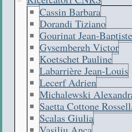
Cassin Barbara
Dorandi Tiziano
Gourinat Jean-Baptist
Gysembergh Victor
Koetschet Pauline
Labarrière Jean-Louis
Lecerf Adrien
Michalewski Alexandr
Saetta Cottone Rossell
Scalas Giulia
Vasiliu Anca