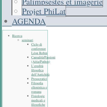
Palimpsestes et imagerie
Projet PhiLat
AGENDA
Ricerca
seminari
Ciclo di
conferenze
Léon Robin
Causalità/Passioni
(Aitia/Pathos)
L’eredità
filosofica
dell’Antichità
Presocratici
Filosofia
ellenistica e
romana
Fisiologie
medicali e
filosofiche