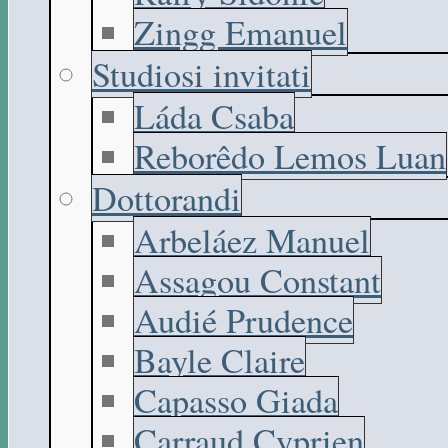
Zingg Emanuel
Studiosi invitati
Láda Csaba
Reborêdo Lemos Luan
Dottorandi
Arbeláez Manuel
Assagou Constant
Audié Prudence
Bayle Claire
Capasso Giada
Carraud Cyprien