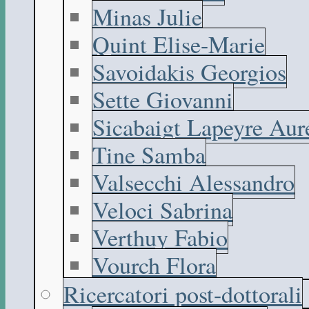
Minas Julie
Quint Elise-Marie
Savoidakis Georgios
Sette Giovanni
Sicabaigt Lapeyre Aur
Tine Samba
Valsecchi Alessandro
Veloci Sabrina
Verthuy Fabio
Vourch Flora
Ricercatori post-dottorali