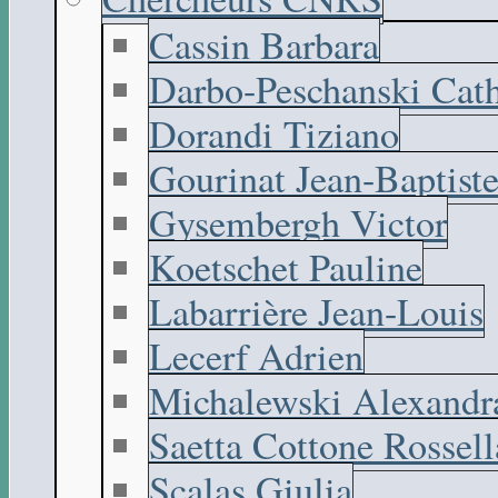
Cassin Barbara
Darbo-Peschanski Cath
Dorandi Tiziano
Gourinat Jean-Baptist
Gysembergh Victor
Koetschet Pauline
Labarrière Jean-Louis
Lecerf Adrien
Michalewski Alexandr
Saetta Cottone Rossell
Scalas Giulia