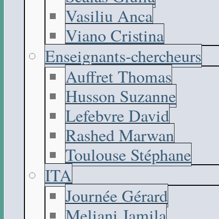
Vasiliu Anca
Viano Cristina
Enseignants-chercheurs
Auffret Thomas
Husson Suzanne
Lefebvre David
Rashed Marwan
Toulouse Stéphane
ITA
Journée Gérard
Meliani Jamila