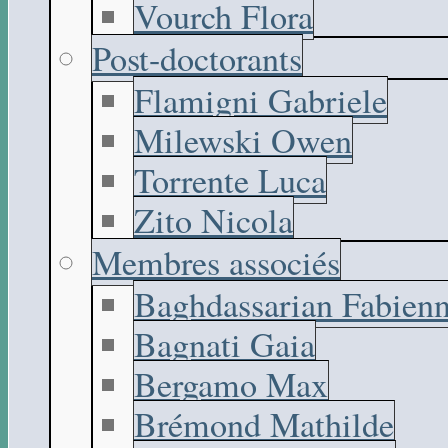
Vourch Flora
Post-doctorants
Flamigni Gabriele
Milewski Owen
Torrente Luca
Zito Nicola
Membres associés
Baghdassarian Fabien
Bagnati Gaia
Bergamo Max
Brémond Mathilde