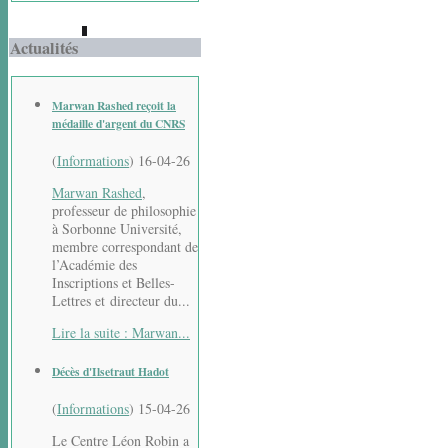
Actualités
Marwan Rashed reçoit la
médaille d'argent du CNRS
(
Informations
)
16-04-26
Marwan Rashed
,
professeur de philosophie
à Sorbonne Université,
membre correspondant de
l’Académie des
Inscriptions et Belles-
Lettres et directeur du...
Lire la suite : Marwan...
Décès d'Ilsetraut Hadot
(
Informations
)
15-04-26
Le Centre Léon Robin a