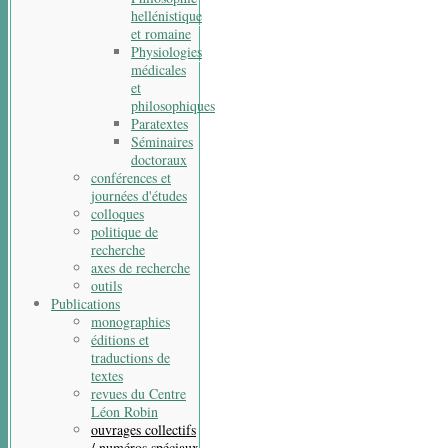
hellénistique
et romaine
Physiologies
médicales
et
philosophiques
Paratextes
Séminaires
doctoraux
conférences et
journées d'études
colloques
politique de
recherche
axes de recherche
outils
Publications
monographies
éditions et
traductions de
textes
revues du Centre
Léon Robin
ouvrages collectifs
/ numéros spéciaux