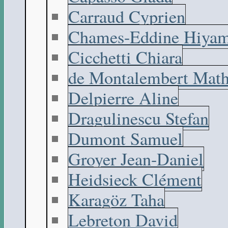
Carraud Cyprien
Chames-Eddine Hiyam
Cicchetti Chiara
de Montalembert Math
Delpierre Aline
Dragulinescu Stefan
Dumont Samuel
Groyer Jean-Daniel
Heidsieck Clément
Karagöz Taha
Lebreton David