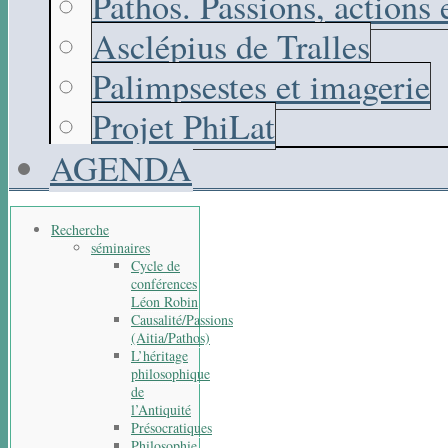
Pathos. Passions, actions
Asclépius de Tralles
Palimpsestes et imagerie
Projet PhiLat
AGENDA
Recherche
séminaires
Cycle de
conférences
Léon Robin
Causalité/Passions
(Aitia/Pathos)
L’héritage
philosophique
de
l’Antiquité
Présocratiques
Philosophie