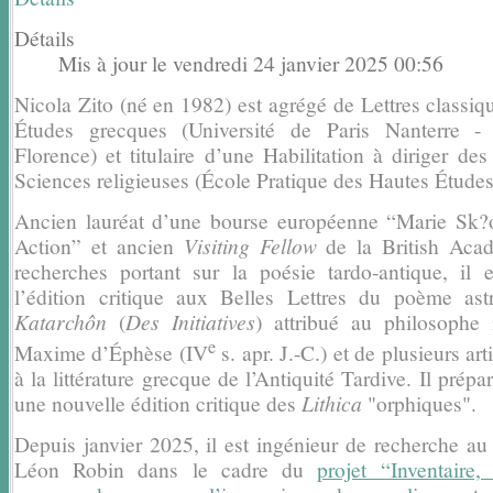
Détails
Mis à jour le vendredi 24 janvier 2025 00:56
Nicola Zito (né en 1982) est agrégé de Lettres classiq
Études grecques (Université de Paris Nanterre - 
Florence) et
titulaire d’une Habilitation à diriger de
Sciences religieuses
(École Pratique des Hautes Études
Ancien lauréat d’une bourse européenne “Marie Sk?
Action” et ancien
Visiting Fellow
de la British Aca
recherches portant sur la poésie tardo-antique, il e
l’édition
critique aux Belles Lettres du poème as
Katarchôn
(
Des
Initiatives
) attribué au philosophe 
e
Maxime d’Éphèse (IV
s.
apr. J.-C.) et de plusieurs ar
à la littérature grecque de
l’Antiquité Tardive. Il prépa
une nouvelle édition critique des
Lithica
"orphiques".
Depuis janvier 2025, il est ingénieur de recherche
au 
Léon Robin dans le
cadre du
projet “Inventaire,