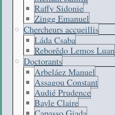
Raffy Sidonie
Zingg Emanuel
Chercheurs accueillis
Láda Csaba
Reborêdo Lemos Luan
Doctorants
Arbeláez Manuel
Assagou Constant
Audié Prudence
Bayle Claire
Capasso Giada