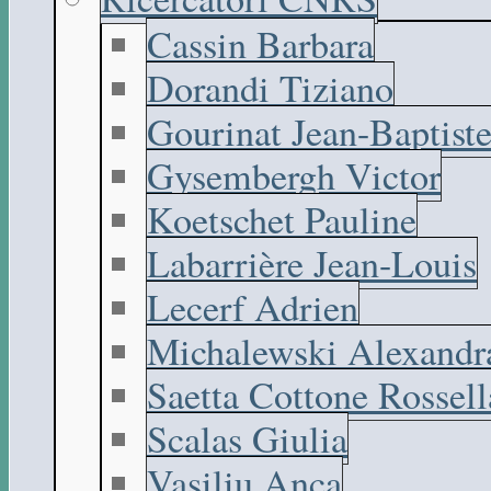
Cassin Barbara
Dorandi Tiziano
Gourinat Jean-Baptist
Gysembergh Victor
Koetschet Pauline
Labarrière Jean-Louis
Lecerf Adrien
Michalewski Alexandr
Saetta Cottone Rossell
Scalas Giulia
Vasiliu Anca