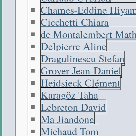
Chames-Eddine Hiyam
Cicchetti Chiara
de Montalembert Math
Delpierre Aline
Dragulinescu Stefan
Groyer Jean-Daniel
Heidsieck Clément
Karagöz Taha
Lebreton David
Ma Jiandong
Michaud Tom