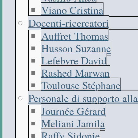
Viano Cristina
Docenti-ricercatori
Auffret Thomas
Husson Suzanne
Lefebvre David
Rashed Marwan
Toulouse Stéphane
Personale di supporto all
Journée Gérard
Meliani Jamila
Raffy Sidonie