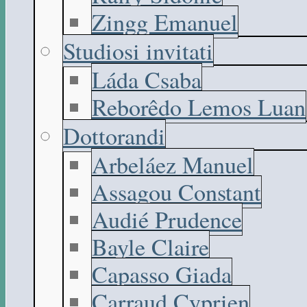
Zingg Emanuel
Studiosi invitati
Láda Csaba
Reborêdo Lemos Luan
Dottorandi
Arbeláez Manuel
Assagou Constant
Audié Prudence
Bayle Claire
Capasso Giada
Carraud Cyprien