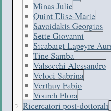
Minas Julie
Quint Elise-Marie
Savoidakis Georgios
Sette Giovanni
Sicabaigt Lapeyre Aur
Tine Samba
Valsecchi Alessandro
Veloci Sabrina
Verthuy Fabio
Vourch Flora
Ricercatori post-dottorali