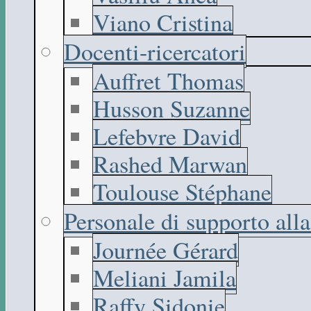
Viano Cristina
Docenti-ricercatori
Auffret Thomas
Husson Suzanne
Lefebvre David
Rashed Marwan
Toulouse Stéphane
Personale di supporto all
Journée Gérard
Meliani Jamila
Raffy Sidonie