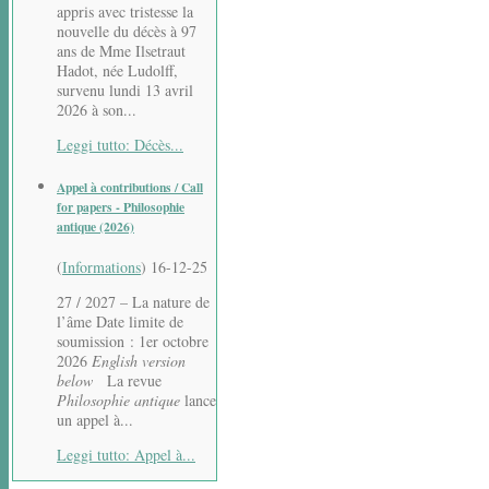
appris avec tristesse la
nouvelle du décès à 97
ans de Mme Ilsetraut
Hadot, née Ludolff,
survenu lundi 13 avril
2026 à son...
Leggi tutto: Décès...
Appel à contributions / Call
for papers - Philosophie
antique (2026)
(
Informations
)
16-12-25
27 / 2027 – La nature de
l’âme Date limite de
soumission : 1er octobre
2026
English version
below
La revue
Philosophie antique
lance
un appel à...
Leggi tutto: Appel à...