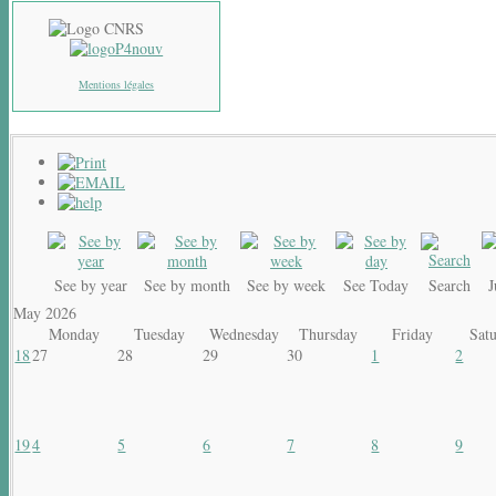
Mentions légales
See by year
See by month
See by week
See Today
Search
May 2026
Monday
Tuesday
Wednesday
Thursday
Friday
Sat
18
27
28
29
30
1
2
19
4
5
6
7
8
9