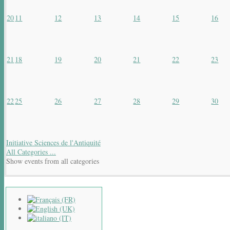
20
11
12
13
14
15
16
21
18
19
20
21
22
23
22
25
26
27
28
29
30
Initiative Sciences de l'Antiquité
All Categories ...
Show events from all categories