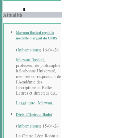
Attualità
Marwan Rashed reçoit la
médaille d'argent du CNRS
(
Informations
)
16-04-26
Marwan Rashed
,
professeur de philosophie
à Sorbonne Université,
membre correspondant de
l’Académie des
Inscriptions et Belles-
Lettres et directeur du...
Leggi tutto: Marwan...
Décès d'Ilsetraut Hadot
(
Informations
)
15-04-26
Le Centre Léon Robin a