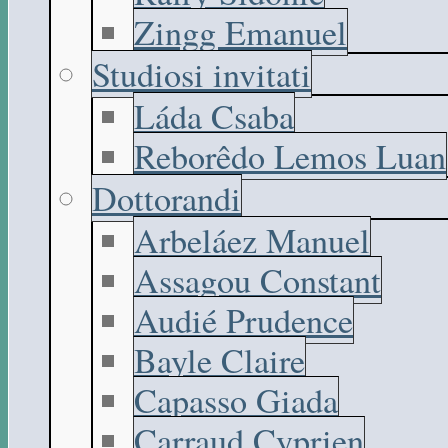
Zingg Emanuel
Studiosi invitati
Láda Csaba
Reborêdo Lemos Luan
Dottorandi
Arbeláez Manuel
Assagou Constant
Audié Prudence
Bayle Claire
Capasso Giada
Carraud Cyprien