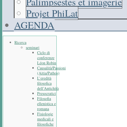
Palimpsestes et imagerie
Projet PhiLat
AGENDA
Ricerca
seminari
Ciclo di
conferenze
Léon Robin
Causalità/Passioni
(Aitia/Pathos)
L’eredità
filosofica
dell’Antichità
Presocratici
Filosofia
ellenistica e
romana
Fisiologie
medicali e
filosofiche