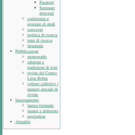
Paratesti
Seminari
dottorali
conferenze e
giornate di studi
convegni
politica di ricerca
temi di ricerca
strumenti
Pubblicazioni
monografie
edizioni e
traduzioni di testi
riviste del Centro
Léon Robin
volumi collettivi /
numeri speciali di
riviste
Insegnamento
laurea triennale
master e dottorato
agrégation
Attualità