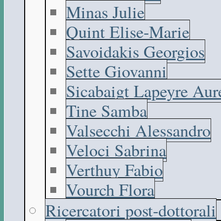
Minas Julie
Quint Elise-Marie
Savoidakis Georgios
Sette Giovanni
Sicabaigt Lapeyre Aur
Tine Samba
Valsecchi Alessandro
Veloci Sabrina
Verthuy Fabio
Vourch Flora
Ricercatori post-dottorali