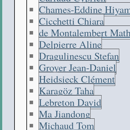
Chames-Eddine Hiyam
Cicchetti Chiara
de Montalembert Math
Delpierre Aline
Dragulinescu Stefan
Groyer Jean-Daniel
Heidsieck Clément
Karagöz Taha
Lebreton David
Ma Jiandong
Michaud Tom