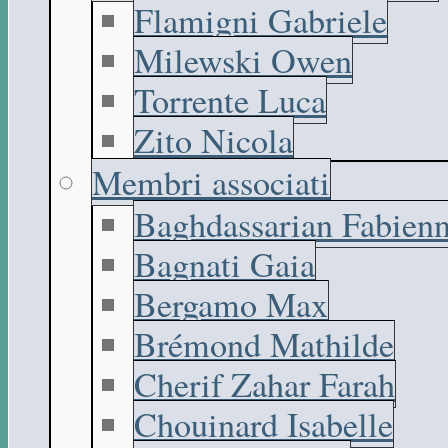
Flamigni Gabriele
Milewski Owen
Torrente Luca
Zito Nicola
Membri associati
Baghdassarian Fabien
Bagnati Gaia
Bergamo Max
Brémond Mathilde
Cherif Zahar Farah
Chouinard Isabelle