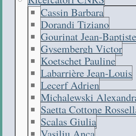
Cassin Barbara
Dorandi Tiziano
Gourinat Jean-Baptist
Gysembergh Victor
Koetschet Pauline
Labarrière Jean-Louis
Lecerf Adrien
Michalewski Alexandr
Saetta Cottone Rossell
Scalas Giulia
Vasiliu Anca