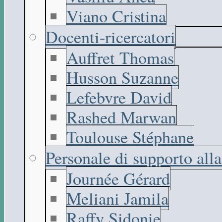
Viano Cristina
Docenti-ricercatori
Auffret Thomas
Husson Suzanne
Lefebvre David
Rashed Marwan
Toulouse Stéphane
Personale di supporto all
Journée Gérard
Meliani Jamila
Raffy Sidonie