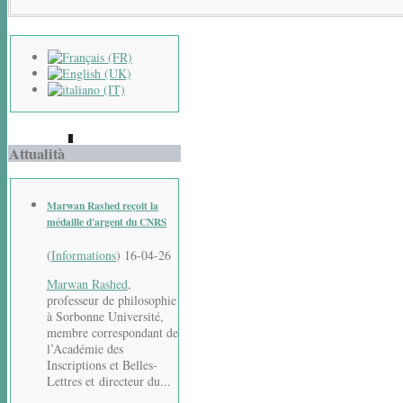
Attualità
Marwan Rashed reçoit la
médaille d'argent du CNRS
(
Informations
)
16-04-26
Marwan Rashed
,
professeur de philosophie
à Sorbonne Université,
membre correspondant de
l’Académie des
Inscriptions et Belles-
Lettres et directeur du...