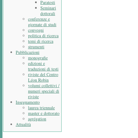
Paratesti
Seminari
dottorali
conferenze e
giornate di studi
convegni
politica di ricerca
temi di ricerca
strumenti
Pubblicazioni
monografie
edizioni e
traduzioni di testi
riviste del Centro
Léon Robin
volumi collettivi /
numeri speciali di
riviste
Insegnamento
laurea triennale
master e dottorato
agrégation
Attualità