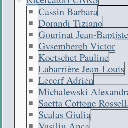
Cassin Barbara
Dorandi Tiziano
Gourinat Jean-Baptist
Gysembergh Victor
Koetschet Pauline
Labarrière Jean-Louis
Lecerf Adrien
Michalewski Alexandr
Saetta Cottone Rossell
Scalas Giulia
Vasiliu Anca