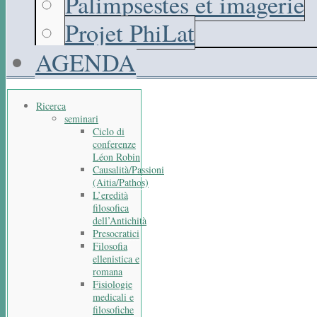
Palimpsestes et imagerie
Projet PhiLat
AGENDA
Ricerca
seminari
Ciclo di
conferenze
Léon Robin
Causalità/Passioni
(Aitia/Pathos)
L’eredità
filosofica
dell’Antichità
Presocratici
Filosofia
ellenistica e
romana
Fisiologie
medicali e
filosofiche