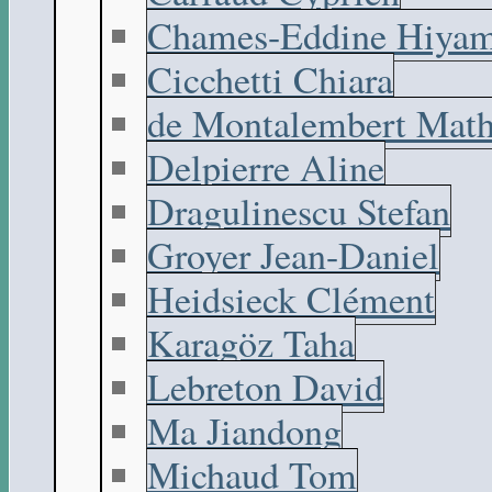
Chames-Eddine Hiyam
Cicchetti Chiara
de Montalembert Math
Delpierre Aline
Dragulinescu Stefan
Groyer Jean-Daniel
Heidsieck Clément
Karagöz Taha
Lebreton David
Ma Jiandong
Michaud Tom