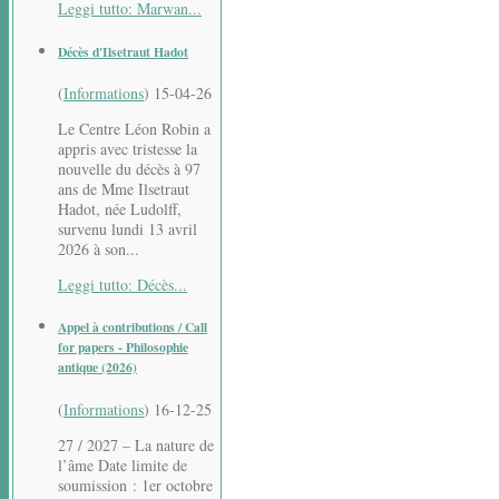
Leggi tutto: Marwan...
Décès d'Ilsetraut Hadot
(
Informations
)
15-04-26
Le Centre Léon Robin a
appris avec tristesse la
nouvelle du décès à 97
ans de Mme Ilsetraut
Hadot, née Ludolff,
survenu lundi 13 avril
2026 à son...
Leggi tutto: Décès...
Appel à contributions / Call
for papers - Philosophie
antique (2026)
(
Informations
)
16-12-25
27 / 2027 – La nature de
l’âme Date limite de
soumission : 1er octobre