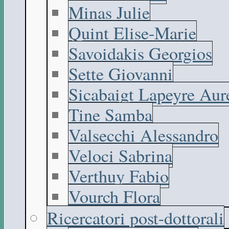
Minas Julie
Quint Elise-Marie
Savoidakis Georgios
Sette Giovanni
Sicabaigt Lapeyre Aur
Tine Samba
Valsecchi Alessandro
Veloci Sabrina
Verthuy Fabio
Vourch Flora
Ricercatori post-dottorali