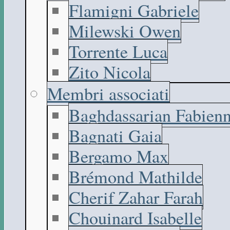
Flamigni Gabriele
Milewski Owen
Torrente Luca
Zito Nicola
Membri associati
Baghdassarian Fabien
Bagnati Gaia
Bergamo Max
Brémond Mathilde
Cherif Zahar Farah
Chouinard Isabelle