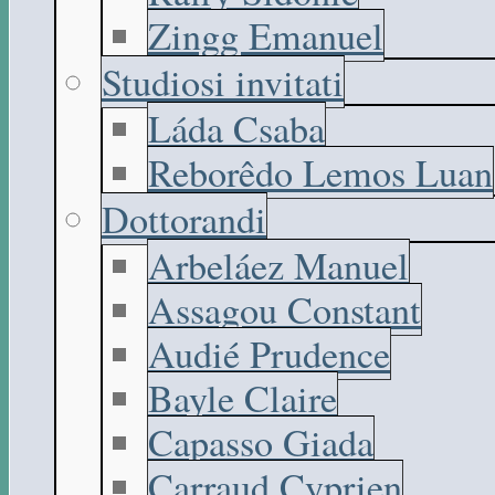
Zingg Emanuel
Studiosi invitati
Láda Csaba
Reborêdo Lemos Luan
Dottorandi
Arbeláez Manuel
Assagou Constant
Audié Prudence
Bayle Claire
Capasso Giada
Carraud Cyprien