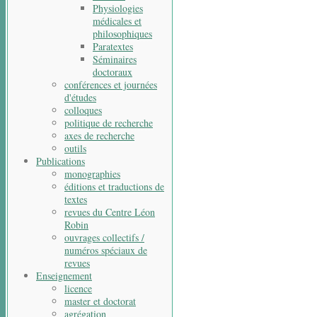
Physiologies
médicales et
philosophiques
Paratextes
Séminaires
doctoraux
conférences et journées
d'études
colloques
politique de recherche
axes de recherche
outils
Publications
monographies
éditions et traductions de
textes
revues du Centre Léon
Robin
ouvrages collectifs /
numéros spéciaux de
revues
Enseignement
licence
master et doctorat
agrégation