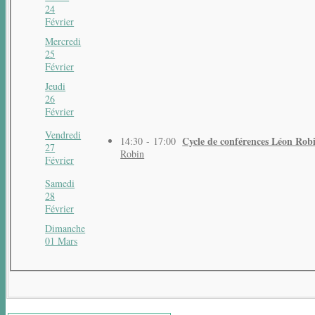
24
Février
Mercredi
25
Février
Jeudi
26
Février
Vendredi
Cycle de conférences Léon Rob
14:30 - 17:00
27
Robin
Février
Samedi
28
Février
Dimanche
01 Mars