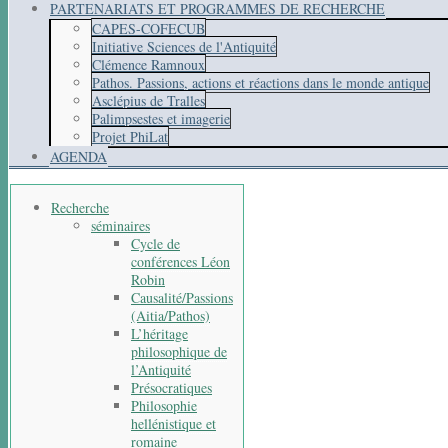
PARTENARIATS ET PROGRAMMES DE RECHERCHE
CAPES-COFECUB
Initiative Sciences de l'Antiquité
Clémence Ramnoux
Pathos. Passions, actions et réactions dans le monde antique
Asclépius de Tralles
Palimpsestes et imagerie
Projet PhiLat
AGENDA
Recherche
séminaires
Cycle de
conférences Léon
Robin
Causalité/Passions
(Aitia/Pathos)
L’héritage
philosophique de
l’Antiquité
Présocratiques
Philosophie
hellénistique et
romaine