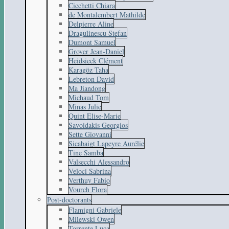
Cicchetti Chiara
de Montalembert Mathilde
Delpierre Aline
Dragulinescu Stefan
Dumont Samuel
Groyer Jean-Daniel
Heidsieck Clément
Karagöz Taha
Lebreton David
Ma Jiandong
Michaud Tom
Minas Julie
Quint Elise-Marie
Savoidakis Georgios
Sette Giovanni
Sicabaigt Lapeyre Aurélie
Tine Samba
Valsecchi Alessandro
Veloci Sabrina
Verthuy Fabio
Vourch Flora
Post-doctorants
Flamigni Gabriele
Milewski Owen
Torrente Luca