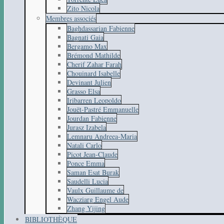
Zito Nicola
Membres associés
Baghdassarian Fabienne
Bagnati Gaia
Bergamo Max
Brémond Mathilde
Cherif Zahar Farah
Chouinard Isabelle
Devinant Julien
Grasso Elsa
Iribarren Leopoldo
Jouët-Pastré Emmanuelle
Jourdan Fabienne
Jurasz Izabela
Lemnaru Andreea-Maria
Natali Carlo
Picot Jean-Claude
Ponce Emma
Saman Esat Burak
Saudelli Lucia
Vaulx Guillaume de
Wacziarg Engel Aude
Zhang Yijing
BIBLIOTHÈQUE