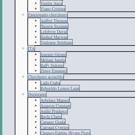
Vasiliu Anca
Viano Cristina
Enseignants-chercheurs
Auffret Thomas
Husson Suzanne
Lefebvre David
Rashed Marwan
Toulouse Stéphane
ITA
Journée Gérard
Meliani Jamila
Raffy Sidonie
Zingg Emanuel
Chercheurs accueillis
Láda Csaba
Reborêdo Lemos Luan
Doctorants
Arbeláez Manuel
Assagou Constant
Audié Prudence
Bayle Claire
Capasso Giada
Carraud Cyprien
Chames-Eddine Hiyam Flora