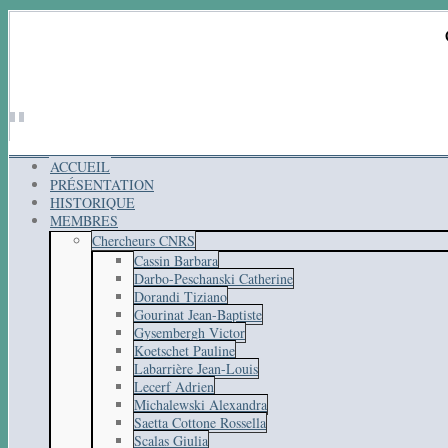
ACCUEIL
PRÉSENTATION
HISTORIQUE
MEMBRES
Chercheurs CNRS
Cassin Barbara
Darbo-Peschanski Catherine
Dorandi Tiziano
Gourinat Jean-Baptiste
Gysembergh Victor
Koetschet Pauline
Labarrière Jean-Louis
Lecerf Adrien
Michalewski Alexandra
Saetta Cottone Rossella
Scalas Giulia