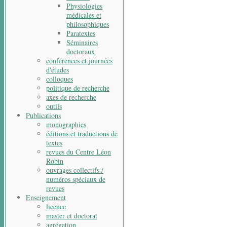
Physiologies
médicales et
philosophiques
Paratextes
Séminaires
doctoraux
conférences et journées
d'études
colloques
politique de recherche
axes de recherche
outils
Publications
monographies
éditions et traductions de
textes
revues du Centre Léon
Robin
ouvrages collectifs /
numéros spéciaux de
revues
Enseignement
licence
master et doctorat
agrégation