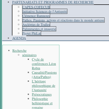
PARTENARIATS ET PROGRAMMES DE RECHERCHE
CAPES-COFECUB
Initiative Sciences de l'Antiquité
Clémence Ramnoux
Pathos. Passions, actions et réactions dans le monde antique
Asclépius de Tralles
Palimpsestes et imagerie
Projet PhiLat
AGENDA
Recherche
séminaires
Cycle de
conférences Léon
Robin
Causalité/Passions
(Aitia/Pathos)
L’héritage
philosophique de
l’Antiquité
Présocratiques
Philosophie
hellénistique et
romaine