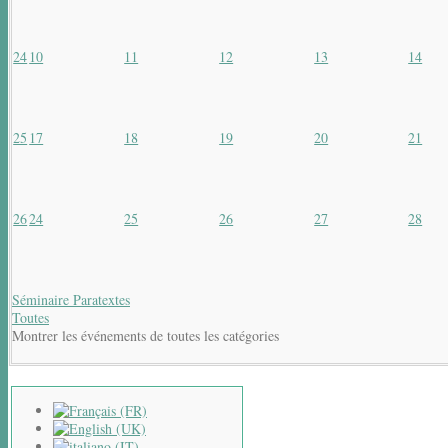
24
10
11
12
13
14
25
17
18
19
20
21
26
24
25
26
27
28
Séminaire Paratextes
Toutes
Montrer les événements de toutes les catégories