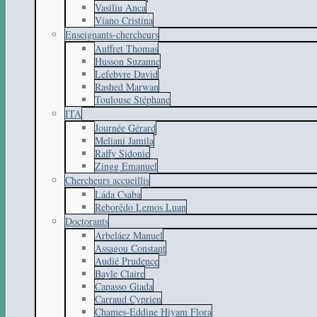
Vasiliu Anca
Viano Cristina
Enseignants-chercheurs
Auffret Thomas
Husson Suzanne
Lefebvre David
Rashed Marwan
Toulouse Stéphane
ITA
Journée Gérard
Meliani Jamila
Raffy Sidonie
Zingg Emanuel
Chercheurs accueillis
Láda Csaba
Reborêdo Lemos Luan
Doctorants
Arbeláez Manuel
Assagou Constant
Audié Prudence
Bayle Claire
Capasso Giada
Carraud Cyprien
Chames-Eddine Hiyam Flora