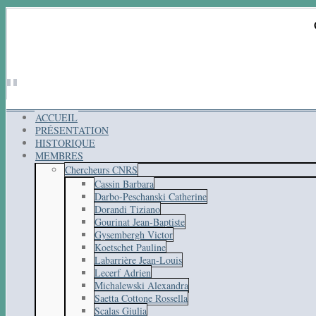
ACCUEIL
PRÉSENTATION
HISTORIQUE
MEMBRES
Chercheurs CNRS
Cassin Barbara
Darbo-Peschanski Catherine
Dorandi Tiziano
Gourinat Jean-Baptiste
Gysembergh Victor
Koetschet Pauline
Labarrière Jean-Louis
Lecerf Adrien
Michalewski Alexandra
Saetta Cottone Rossella
Scalas Giulia