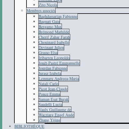
Zito Nicola
Membres associés
Baghdassarian Fabienne
Bagnati Gaia
Bergamo Max
Brémond Mathilde
Cherif Zahar Farah
Chouinard Isabelle
Devinant Julien
Grasso Elsa
Iribarren Leopoldo
Jouët-Pastré Emmanuelle
Jourdan Fabienne
Jurasz Izabela
Lemnaru Andreea-Maria
Natali Carlo
Picot Jean-Claude
Ponce Emma
Saman Esat Burak
Saudelli Lucia
Vaulx Guillaume de
Wacziarg Engel Aude
Zhang Yijing
BIBLIOTHÈQUE