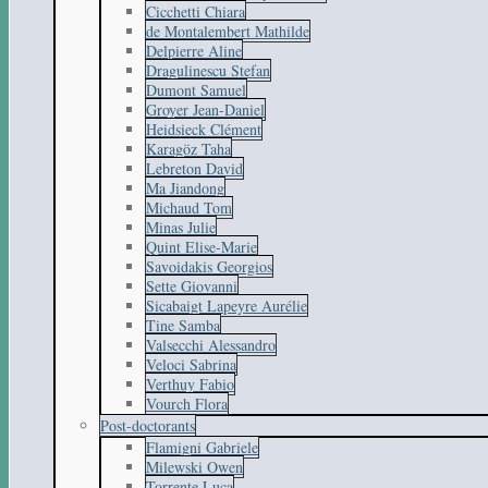
Cicchetti Chiara
de Montalembert Mathilde
Delpierre Aline
Dragulinescu Stefan
Dumont Samuel
Groyer Jean-Daniel
Heidsieck Clément
Karagöz Taha
Lebreton David
Ma Jiandong
Michaud Tom
Minas Julie
Quint Elise-Marie
Savoidakis Georgios
Sette Giovanni
Sicabaigt Lapeyre Aurélie
Tine Samba
Valsecchi Alessandro
Veloci Sabrina
Verthuy Fabio
Vourch Flora
Post-doctorants
Flamigni Gabriele
Milewski Owen
Torrente Luca