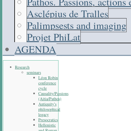
Pathos. Passions, actions
Asclépius de Tralles
Palimpsests and imaging
Projet PhiLat
AGENDA
Research
seminars
Léon Robin
conference
cycle
Causality/Passions
(Aitia/Pathos)
Antiquity's
philosophical
legacy
Presocratics
Hellenistic
and Roman