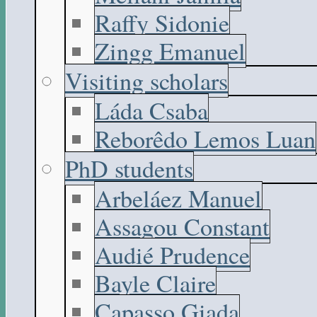
Raffy Sidonie
Zingg Emanuel
Visiting scholars
Láda Csaba
Reborêdo Lemos Luan
PhD students
Arbeláez Manuel
Assagou Constant
Audié Prudence
Bayle Claire
Capasso Giada