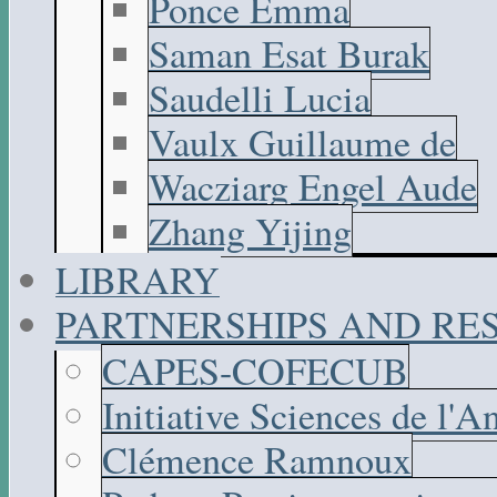
Ponce Emma
Saman Esat Burak
Saudelli Lucia
Vaulx Guillaume de
Wacziarg Engel Aude
Zhang Yijing
LIBRARY
PARTNERSHIPS AND R
CAPES-COFECUB
Initiative Sciences de l'A
Clémence Ramnoux