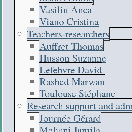
Vasiliu Anca
Viano Cristina
Teachers-researchers
Auffret Thomas
Husson Suzanne
Lefebvre David
Rashed Marwan
Toulouse Stéphane
Research support and adm
Journée Gérard
Meliani Jamila