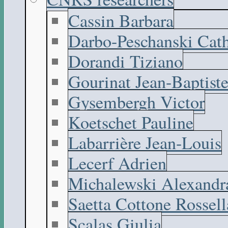
Cassin Barbara
Darbo-Peschanski Cath
Dorandi Tiziano
Gourinat Jean-Baptist
Gysembergh Victor
Koetschet Pauline
Labarrière Jean-Louis
Lecerf Adrien
Michalewski Alexandr
Saetta Cottone Rossell
Scalas Giulia