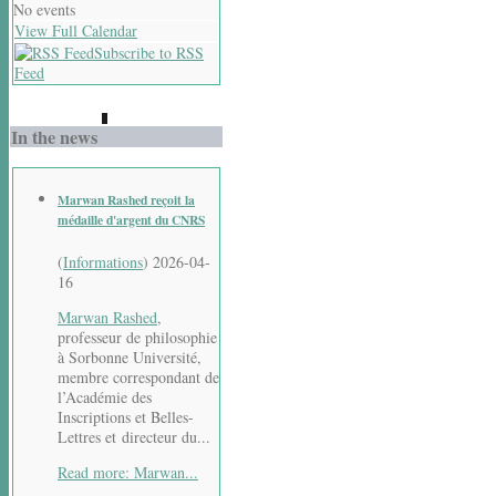
No events
View Full Calendar
Subscribe to RSS
Feed
In the news
Marwan Rashed reçoit la
médaille d'argent du CNRS
(
Informations
)
2026-04-
16
Marwan Rashed
,
professeur de philosophie
à Sorbonne Université,
membre correspondant de
l’Académie des
Inscriptions et Belles-
Lettres et directeur du...
Read more: Marwan...