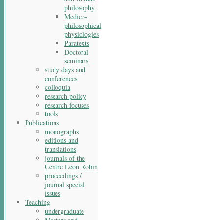
philosophy
Medico-
philosophical
physiologies
Paratexts
Doctoral
seminars
study days and
conferences
colloquia
research policy
research focuses
tools
Publications
monographs
editions and
translations
journals of the
Centre Léon Robin
proceedings /
journal special
issues
Teaching
undergraduate
Masters and