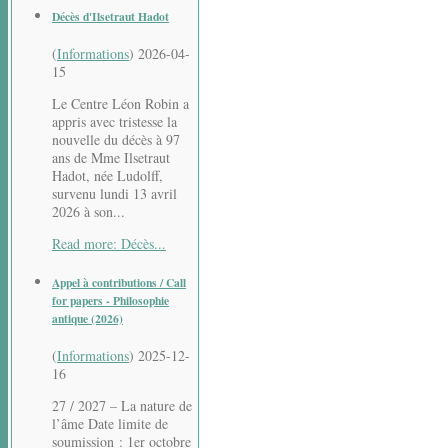
Décès d'Ilsetraut Hadot
(
Informations
)
2026-04-
15
Le Centre Léon Robin a
appris avec tristesse la
nouvelle du décès à 97
ans de Mme Ilsetraut
Hadot, née Ludolff,
survenu lundi 13 avril
2026 à son...
Read more: Décès...
Appel à contributions / Call
for papers - Philosophie
antique (2026)
(
Informations
)
2025-12-
16
27 / 2027 – La nature de
l’âme Date limite de
soumission : 1er octobre