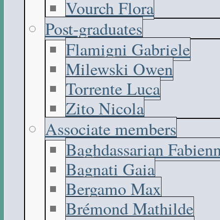
Vourch Flora
Post-graduates
Flamigni Gabriele
Milewski Owen
Torrente Luca
Zito Nicola
Associate members
Baghdassarian Fabien
Bagnati Gaia
Bergamo Max
Brémond Mathilde