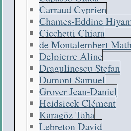
Carraud Cyprien
Chames-Eddine Hiyam
Cicchetti Chiara
de Montalembert Math
Delpierre Aline
Dragulinescu Stefan
Dumont Samuel
Groyer Jean-Daniel
Heidsieck Clément
Karagöz Taha
Lebreton David